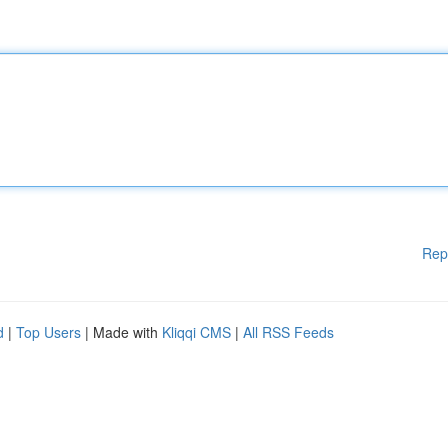
Rep
d
|
Top Users
| Made with
Kliqqi CMS
|
All RSS Feeds