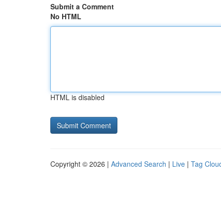
Submit a Comment
No HTML
HTML is disabled
Copyright © 2026 |
Advanced Search
|
Live
|
Tag Clou