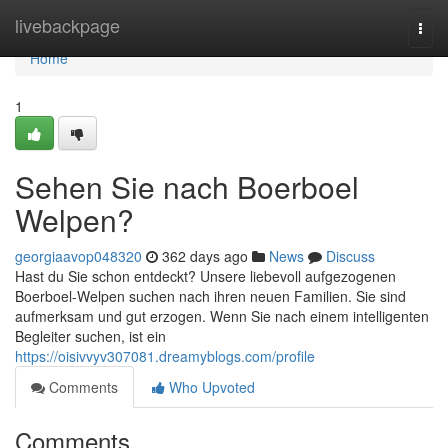
Home
livebackpage
Togg
navi
Home
1
Sehen Sie nach Boerboel
Welpen?
georgiaavop048320
362 days ago
News
Discuss
Hast du Sie schon entdeckt? Unsere liebevoll aufgezogenen
Boerboel-Welpen suchen nach ihren neuen Familien. Sie sind
aufmerksam und gut erzogen. Wenn Sie nach einem intelligenten
Begleiter suchen, ist ein
https://oisivvyv307081.dreamyblogs.com/profile
Comments
Who Upvoted
Comments