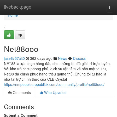
Home
livebackpage
Togg
navi
Home
1
Net88ooo
jase6v57alt0
362 days ago
News
Discuss
NET88 là lựa chọn hàng đầu cho những tín đồ giải trí trực tuyến.
Với kho trò chơi phong phú, dịch vụ tận tâm và bảo mật tối ưu,
Net88 đã chinh phục hàng triệu game thủ. Chúng tôi tự hào là
nhà tài trợ chính thức của CLB Crystal
https://nmpeoplesrepublick.com/community/profile/net88ooo/
Comments
Who Upvoted
Comments
Submit a Comment