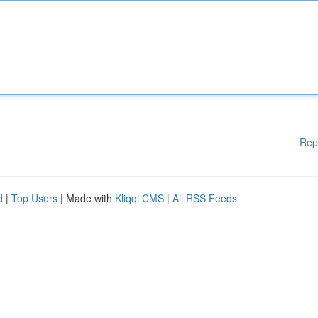
Rep
d
|
Top Users
| Made with
Kliqqi CMS
|
All RSS Feeds