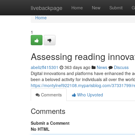
Home
livebackpage
Home
New
Submit
G
Home
1
Assessing reading innovat
abelizff415301
363 days ago
News
Discuss
Digital innovations and platforms have enhanced the ac
been a beloved activity for individuals all over the wor
https://montylnef922108.myparisblog.com/37331799/re
Comments
Who Upvoted
Comments
Submit a Comment
No HTML