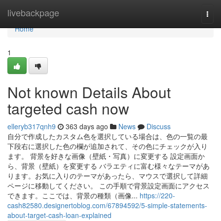
Home
livebackpage
Togg
navi
Home
1
Not known Details About
targeted cash now
elleryb317qnh9
363 days ago
News
Discuss
自分で作成したカスタム色を選択している場合は、色の一覧の最
下段右に選択した色の欄が追加されて、その色にチェックが入り
ます。 背景を好きな画像（壁紙・写真）に変更する 設定画面か
ら、背景（壁紙）を変更する バラエティに富む様々なテーマがあ
ります。お気に入りのテーマがあったら、マウスで選択して詳細
ページに移動してください。 この手順で背景設定画面にアクセス
できます。ここでは、背景の種類（画像...
https://220-
cash82580.designertoblog.com/67894592/5-simple-statements-
about-target-cash-loan-explained