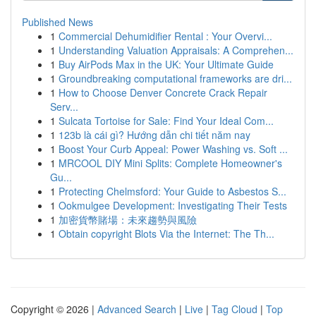
Published News
1
Commercial Dehumidifier Rental : Your Overvi...
1
Understanding Valuation Appraisals: A Comprehen...
1
Buy AirPods Max in the UK: Your Ultimate Guide
1
Groundbreaking computational frameworks are dri...
1
How to Choose Denver Concrete Crack Repair
Serv...
1
Sulcata Tortoise for Sale: Find Your Ideal Com...
1
123b là cái gì? Hướng dẫn chi tiết năm nay
1
Boost Your Curb Appeal: Power Washing vs. Soft ...
1
MRCOOL DIY Mini Splits: Complete Homeowner's
Gu...
1
Protecting Chelmsford: Your Guide to Asbestos S...
1
Ookmulgee Development: Investigating Their Tests
1
加密貨幣賭場：未來趨勢與風險
1
Obtain copyright Blots Via the Internet: The Th...
Copyright © 2026 |
Advanced Search
|
Live
|
Tag Cloud
|
Top