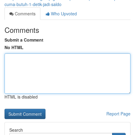
cuma-butuh-1-detik-jadi-saldo
Comments
Who Upvoted
Comments
Submit a Comment
No HTML
HTML is disabled
Report Page
Search