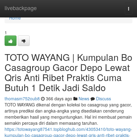
Home
livebackpage
Togg
navi
Home
1
TOTO WAYANG | Kumpulan Bo
Casagroup Gacor Depo Lewat
Qris Anti Ribet Praktis Cuma
Butuh 1 Detik Jadi Saldo
thomasm752oub8
366 days ago
News
Discuss
TOTO WAYANG dikenal dengan koleksi bo casagroup yang gacor,
artinya prediksi dan angka-angka yang disediakan cenderung
memberikan hasil yang menguntungkan. Hal ini membuat pemain
semakin percaya diri dalam memasang taruhan.
https://totowayang87541.topbloghub.com/43053410/toto-wayang-
kumpulan-bo-casagroup-gacor-depo-lewat-qris-anti-ribet-praktis-