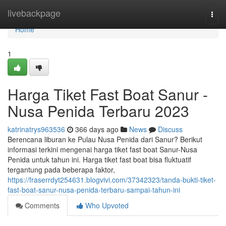
Home
livebackpage
Togg
navi
Home
1
Harga Tiket Fast Boat Sanur -
Nusa Penida Terbaru 2023
katrinatrys963536
366 days ago
News
Discuss
Berencana liburan ke Pulau Nusa Penida dari Sanur? Berikut
informasi terkini mengenai harga tiket fast boat Sanur-Nusa
Penida untuk tahun ini. Harga tiket fast boat bisa fluktuatif
tergantung pada beberapa faktor,
https://fraserrdyt254631.blogvivi.com/37342323/tanda-bukti-tiket-
fast-boat-sanur-nusa-penida-terbaru-sampai-tahun-ini
Comments
Who Upvoted