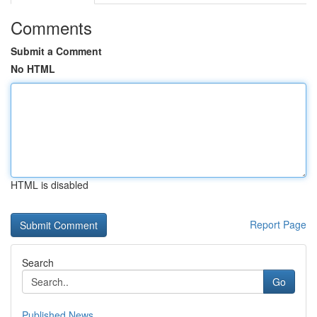
Comments
Submit a Comment
No HTML
HTML is disabled
Report Page
Search
Go
Published News