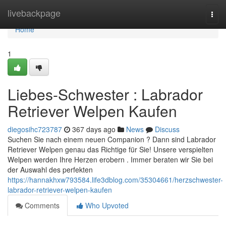
Home
livebackpage
Togg
navi
Home
1
Liebes-Schwester : Labrador
Retriever Welpen Kaufen
diegosihc723787
367 days ago
News
Discuss
Suchen Sie nach einem neuen Companion ? Dann sind Labrador
Retriever Welpen genau das Richtige für Sie! Unsere verspielten
Welpen werden Ihre Herzen erobern . Immer beraten wir Sie bei
der Auswahl des perfekten
https://hannakhxw793584.life3dblog.com/35304661/herzschwester-
labrador-retriever-welpen-kaufen
Comments
Who Upvoted