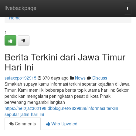
Home
livebackpage
Togg
navi
Home
1
Berita Terkini dari Jawa Timur
Hari Ini
safaxcpo192915
370 days ago
News
Discuss
Simaklah supaya kamu informasi terkini seputar kejadian di Jawa
Timur. Kami memiliki beberapa berita topik utama hari ini: Sektor
pendidikan mengalami peningkatan pesat di kota Pihak
berwenang mengambil langkah
https://neilzjaz302198.dbblog.net/9829839/informasi-terkini-
seputar-jatim-hari-ini
Comments
Who Upvoted