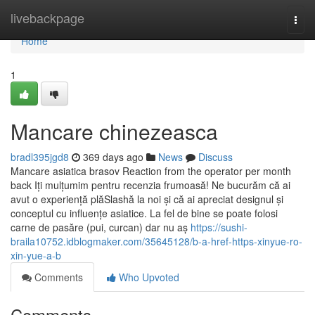
Home
livebackpage
Togg
navi
Home
1
Mancare chinezeasca
bradl395jgd8
369 days ago
News
Discuss
Mancare asiatica brasov Reaction from the operator per month
back Iți mulțumim pentru recenzia frumoasă! Ne bucurăm că ai
avut o experiență plăSlashă la noi și că ai apreciat designul și
conceptul cu influențe asiatice. La fel de bine se poate folosi
carne de pasăre (pui, curcan) dar nu aș
https://sushi-
braila10752.idblogmaker.com/35645128/b-a-href-https-xinyue-ro-
xin-yue-a-b
Comments
Who Upvoted
Comments