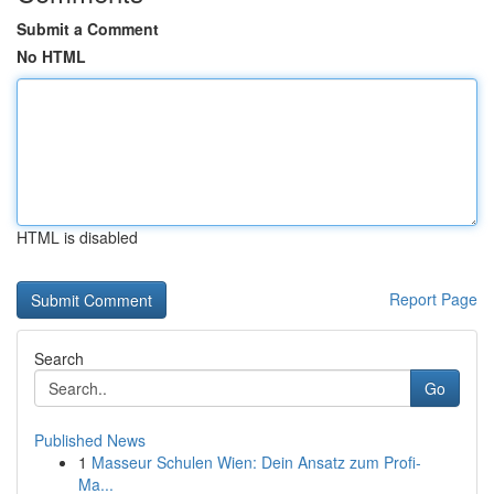
Submit a Comment
No HTML
HTML is disabled
Report Page
Search
Go
Published News
1
Masseur Schulen Wien: Dein Ansatz zum Profi-
Ma...