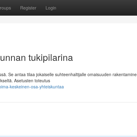
roups
Register
Login
unnan tukipilarina
ä. Se antaa tilaa jokaiselle suhteenhaltijalle omaisuuden rakentamine
kseltä. Asetusten toteutus
voima-keskeinen-osa-yhteiskuntaa