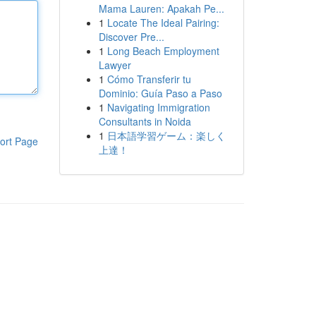
Mama Lauren: Apakah Pe...
1
Locate The Ideal Pairing:
Discover Pre...
1
Long Beach Employment
Lawyer
1
Cómo Transferir tu
Dominio: Guía Paso a Paso
1
Navigating Immigration
Consultants in Noida
1
日本語学習ゲーム：楽しく
ort Page
上達！