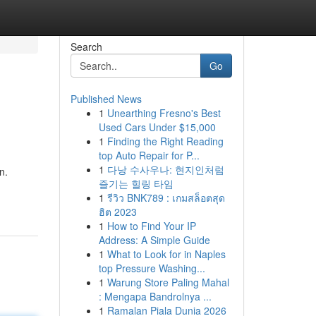
Search
Go
Published News
1
Unearthing Fresno's Best
Used Cars Under $15,000
1
Finding the Right Reading
top Auto Repair for P...
1
다낭 수사우나: 현지인처럼
n.
즐기는 힐링 타임
1
รีวิว BNK789 : เกมสล็อตสุด
ฮิต 2023
1
How to Find Your IP
Address: A Simple Guide
1
What to Look for in Naples
top Pressure Washing...
1
Warung Store Paling Mahal
: Mengapa Bandrolnya ...
1
Ramalan Piala Dunia 2026