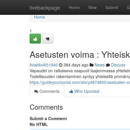
Home
livebackpage
Home
New
Submit
G
Home
1
Asetusten voima : Yhteisk
liviabkvi651940
384 days ago
News
Discuss
Vapaudet on ratkaiseva osapuoli laajemmassa yhteisöss
Todellisuuden rakentaminen syntyy yhteiseltä ymmärry
https://guideyoursocial.com/story4874800/asetusten-
Comments
Who Upvoted
Comments
Submit a Comment
No HTML