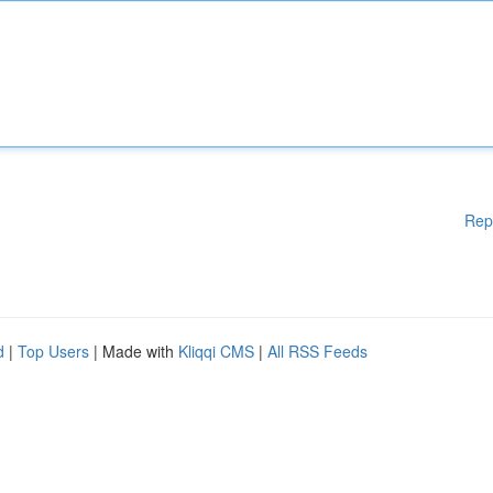
Rep
d
|
Top Users
| Made with
Kliqqi CMS
|
All RSS Feeds