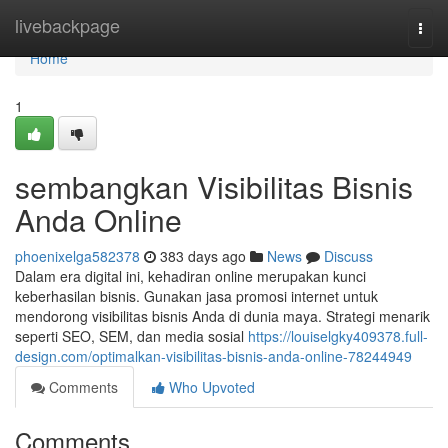
Home
livebackpage
Togg
navi
Home
1
sembangkan Visibilitas Bisnis
Anda Online
phoenixelga582378
383 days ago
News
Discuss
Dalam era digital ini, kehadiran online merupakan kunci
keberhasilan bisnis. Gunakan jasa promosi internet untuk
mendorong visibilitas bisnis Anda di dunia maya. Strategi menarik
seperti SEO, SEM, dan media sosial
https://louiselgky409378.full-
design.com/optimalkan-visibilitas-bisnis-anda-online-78244949
Comments
Who Upvoted
Comments