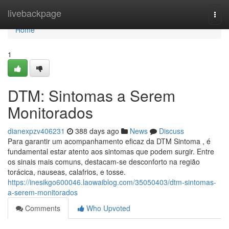
Home
livebackpage
Togg
navi
Home
1
DTM: Sintomas a Serem
Monitorados
dianexpzv406231
388 days ago
News
Discuss
Para garantir um acompanhamento eficaz da DTM Sintoma , é
fundamental estar atento aos sintomas que podem surgir. Entre
os sinais mais comuns, destacam-se desconforto na região
torácica, nauseas, calafrios, e tosse.
https://inesikgo600046.laowaiblog.com/35050403/dtm-sintomas-
a-serem-monitorados
Comments
Who Upvoted