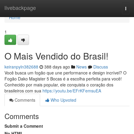
Home
livebackpage
Togg
navi
Home
1
O Mais Vendido do Brasil!
keiranpyln382688
388 days ago
News
Discuss
Você busca um fogão que une performance e design incrível? O
Fogão Dako Magister 5 Bocas é a escolha perfeita para você!
Conhecido por mais popular, ele conquista o coração dos
brasileiros com sua
https://youtu.be/EFrKFemsuEA
Comments
Who Upvoted
Comments
Submit a Comment
No HTML