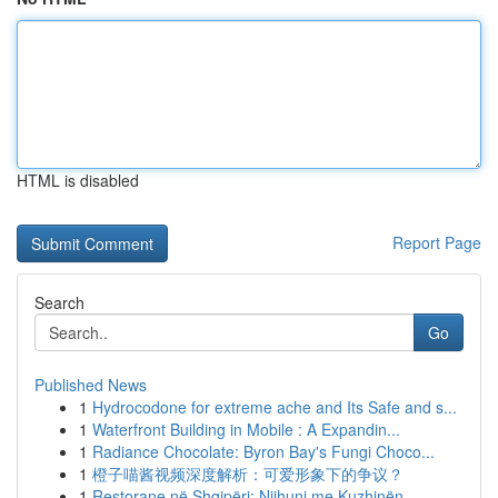
HTML is disabled
Report Page
Search
Go
Published News
1
Hydrocodone for extreme ache and Its Safe and s...
1
Waterfront Building in Mobile : A Expandin...
1
Radiance Chocolate: Byron Bay's Fungi Choco...
1
橙子喵酱视频深度解析：可爱形象下的争议？
1
Restorane në Shqipëri: Njihuni me Kuzhinën