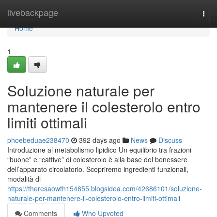
Home
livebackpage
Togg
navi
Home
1
Soluzione naturale per
mantenere il colesterolo entro
limiti ottimali
phoebeduae238470
392 days ago
News
Discuss
Introduzione al metabolismo lipidico Un equilibrio tra frazioni
“buone” e “cattive” di colesterolo è alla base del benessere
dell’apparato circolatorio. Scopriremo ingredienti funzionali,
modalità di
https://theresaowth154855.blogsidea.com/42686101/soluzione-
naturale-per-mantenere-il-colesterolo-entro-limiti-ottimali
Comments
Who Upvoted