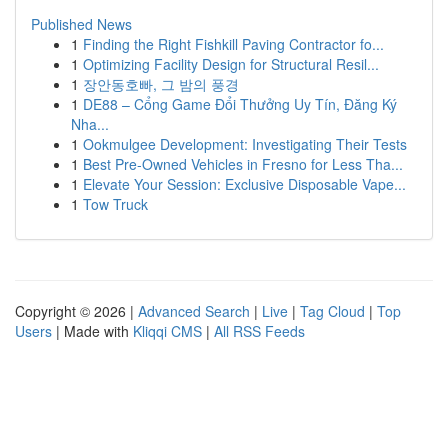
Published News
1
Finding the Right Fishkill Paving Contractor fo...
1
Optimizing Facility Design for Structural Resil...
1
장안동호빠, 그 밤의 풍경
1
DE88 – Cổng Game Đổi Thưởng Uy Tín, Đăng Ký
Nha...
1
Ookmulgee Development: Investigating Their Tests
1
Best Pre-Owned Vehicles in Fresno for Less Tha...
1
Elevate Your Session: Exclusive Disposable Vape...
1
Tow Truck
Copyright © 2026 |
Advanced Search
|
Live
|
Tag Cloud
|
Top
Users
| Made with
Kliqqi CMS
|
All RSS Feeds