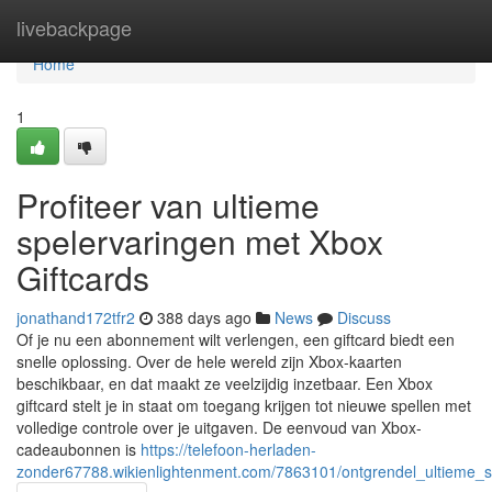
Home
livebackpage
Home
1
Profiteer van ultieme
spelervaringen met Xbox
Giftcards
jonathand172tfr2
388 days ago
News
Discuss
Of je nu een abonnement wilt verlengen, een giftcard biedt een
snelle oplossing. Over de hele wereld zijn Xbox-kaarten
beschikbaar, en dat maakt ze veelzijdig inzetbaar. Een Xbox
giftcard stelt je in staat om toegang krijgen tot nieuwe spellen met
volledige controle over je uitgaven. De eenvoud van Xbox-
cadeaubonnen is
https://telefoon-herladen-
zonder67788.wikienlightenment.com/7863101/ontgrendel_ultieme_s