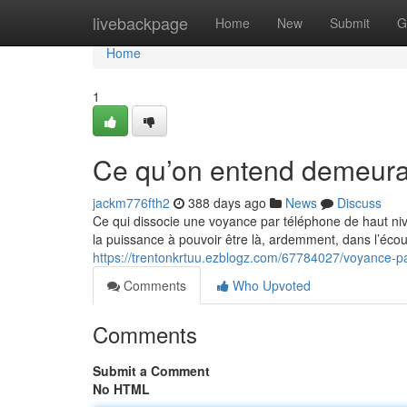
Home
livebackpage
Home
New
Submit
G
Home
1
Ce qu’on entend demeurant
jackm776fth2
388 days ago
News
Discuss
Ce qui dissocie une voyance par téléphone de haut nive
la puissance à pouvoir être là, ardemment, dans l’écou
https://trentonkrtuu.ezblogz.com/67784027/voyance-pa
Comments
Who Upvoted
Comments
Submit a Comment
No HTML