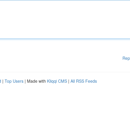
Rep
d
|
Top Users
| Made with
Kliqqi CMS
|
All RSS Feeds