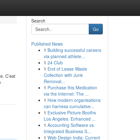
Search
Go
Published News
1
Building successful careers
via planned athlete...
1
24 Club
1
End of Lease Waste
Collection with Junk
e. C’est
Removal...
e
1
Purchase this Medication
via the Internet: The ...
1
How modern organisations
can harness cumulative...
1
Exclusive Picture Booths
Los Angeles: Enhanced ...
1
Accounting Software vs.
Integrated Business S...
1
Web Design India: Current