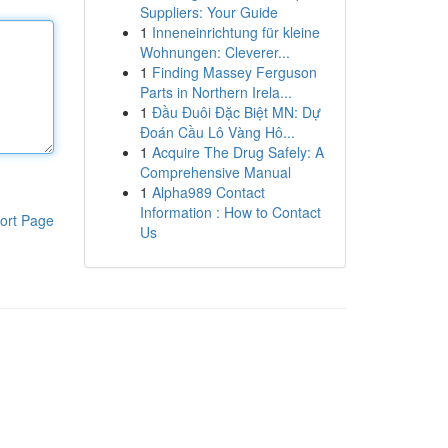
Suppliers: Your Guide
1
Inneneinrichtung für kleine
Wohnungen: Cleverer...
1
Finding Massey Ferguson
Parts in Northern Irela...
1
Đầu Đuôi Đặc Biệt MN: Dự
Đoán Cầu Lô Vàng Hô...
1
Acquire The Drug Safely: A
Comprehensive Manual
1
Alpha989 Contact
Information : How to Contact
ort Page
Us