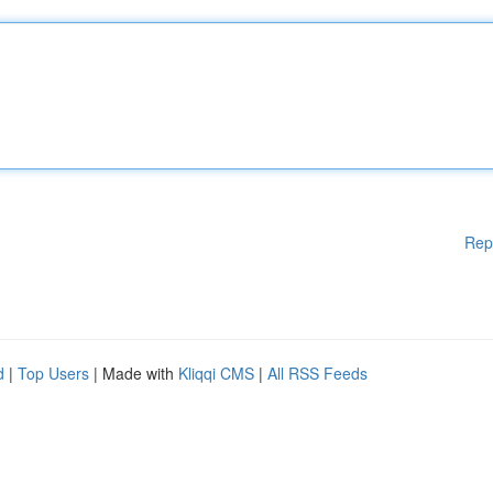
Rep
d
|
Top Users
| Made with
Kliqqi CMS
|
All RSS Feeds