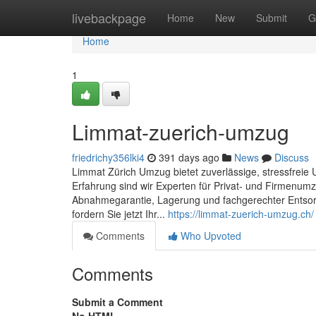
Home
livebackpage
Home
New
Submit
G
Home
1
Limmat-zuerich-umzug
friedrichy356lki4
391 days ago
News
Discuss
Limmat Zürich Umzug bietet zuverlässige, stressfreie
Erfahrung sind wir Experten für Privat- und Firmenumz
Abnahmegarantie, Lagerung und fachgerechter Entsorgu
fordern Sie jetzt Ihr...
https://limmat-zuerich-umzug.ch/
Comments
Who Upvoted
Comments
Submit a Comment