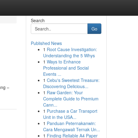
Search
Go
Published News
1
Root Cause Investigation:
Understanding the 5 Whys
1
Ways to Enhance
Professional and Social
Events ...
1
Cebu's Sweetest Treasure:
Discovering Delicious...
ung –
1
Raw Garden: Your
Complete Guide to Premium
Cann...
1
Purchase a Car Transport
Unit in the USA...
1
Panduan Peternakanwin:
Cara Mengawali Ternak Un...
1
Finding Reliable A4 Paper