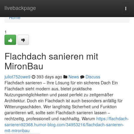
Home
livebackpage
Togg
navi
Home
1
Flachdach sanieren mit
MironBau
juliot752owe9
393 days ago
News
Discuss
Flachdach sanieren – Ihre Lösung für ein sicheres Dach Ein
Flachdach sieht modern aus, bietet praktische
Nutzungsmöglichkeiten und passt perfekt zu zeitgemäßer
Architektur. Doch ein Flachdach ist auch besonders anfällig für
Witterungsschäden. Wer langfristig Sicherheit und Funktion
garantieren will, sollte sein Flachdach sanieren lassen –
rechtzeitig, professionell und nachhaltig. Warum
https://flachdach-
sanieren92368.humor-blog.com/34953216/flachdach-sanieren-
mit-mironbau