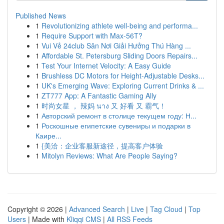
Published News
1
Revolutionizing athlete well-being and performa...
1
Require Support with Max-56T?
1
Vui Vẻ 24club Sân Nơi Giải Hưởng Thú Hàng ...
1
Affordable St. Petersburg Sliding Doors Repairs...
1
Test Your Internet Velocity: A Easy Guide
1
Brushless DC Motors for Height-Adjustable Desks...
1
UK's Emerging Wave: Exploring Current Drinks & ...
1
ZT777 App: A Fantastic Gaming Ally
1
时尚女星 ， 辣妈 นาง 又 好看 又 霸气！
1
Авторский ремонт в столице текущем году: Н...
1
Роскошные египетские сувениры и подарки в
Каире...
1
{美洽：企业客服新途径，提高客户体验
1
Mitolyn Reviews: What Are People Saying?
Copyright © 2026 |
Advanced Search
|
Live
|
Tag Cloud
|
Top
Users
| Made with
Kliqqi CMS
|
All RSS Feeds