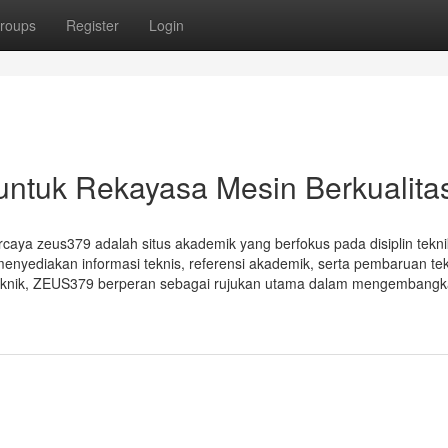
roups
Register
Login
untuk Rekayasa Mesin Berkualita
caya zeus379 adalah situs akademik yang berfokus pada disiplin tekn
 menyediakan informasi teknis, referensi akademik, serta pembaruan tek
 teknik, ZEUS379 berperan sebagai rujukan utama dalam mengembangk