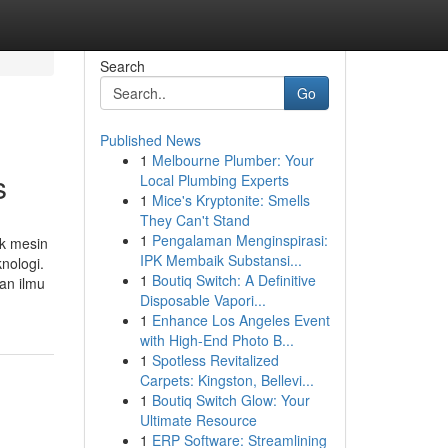
Search
Go
Published News
1
Melbourne Plumber: Your
s
Local Plumbing Experts
1
Mice's Kryptonite: Smells
They Can't Stand
1
Pengalaman Menginspirasi:
ik mesin
IPK Membaik Substansi...
nologi.
1
Boutiq Switch: A Definitive
an ilmu
Disposable Vapori...
1
Enhance Los Angeles Event
with High-End Photo B...
1
Spotless Revitalized
Carpets: Kingston, Bellevi...
1
Boutiq Switch Glow: Your
Ultimate Resource
1
ERP Software: Streamlining