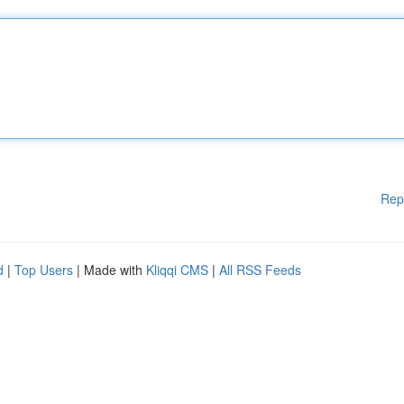
Rep
d
|
Top Users
| Made with
Kliqqi CMS
|
All RSS Feeds