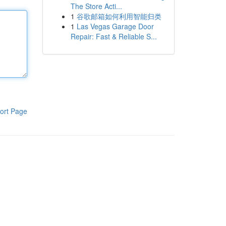
The Store Acti...
1
谷歌邮箱如何利用智能归类
1
Las Vegas Garage Door
Repair: Fast & Reliable S...
ort Page