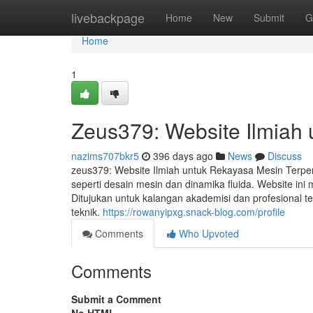
Home
livebackpage
Home
New
Submit
G
Home
1
Zeus379: Website Ilmiah 
nazims707bkr5
396 days ago
News
Discuss
zeus379: Website Ilmiah untuk Rekayasa Mesin Terper
seperti desain mesin dan dinamika fluida. Website ini
Ditujukan untuk kalangan akademisi dan profesional
teknik.
https://rowanyipxg.snack-blog.com/profile
Comments
Who Upvoted
Comments
Submit a Comment