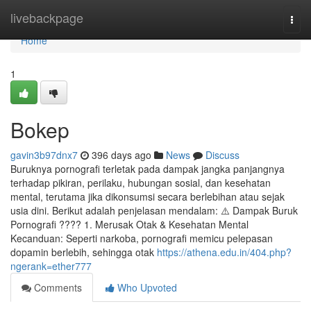
Home
livebackpage
Togg
navi
Home
1
Bokep
gavin3b97dnx7
396 days ago
News
Discuss
Buruknya pornografi terletak pada dampak jangka panjangnya
terhadap pikiran, perilaku, hubungan sosial, dan kesehatan
mental, terutama jika dikonsumsi secara berlebihan atau sejak
usia dini. Berikut adalah penjelasan mendalam: ⚠️ Dampak Buruk
Pornografi ???? 1. Merusak Otak & Kesehatan Mental
Kecanduan: Seperti narkoba, pornografi memicu pelepasan
dopamin berlebih, sehingga otak
https://athena.edu.in/404.php?
ngerank=ether777
Comments
Who Upvoted