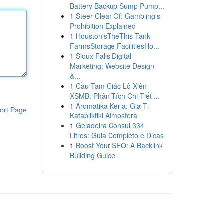
Battery Backup Sump Pump...
1
Steer Clear Of: Gambling's
Prohibition Explained
1
Houston'sTheThis Tank
FarmsStorage FacilitiesHo...
1
Sioux Falls Digital
Marketing: Website Design
&...
1
Cầu Tam Giác Lô Xiên
XSMB: Phân Tích Chi Tiết ...
1
Aromatika Keria: Gia Ti
ort Page
Katapliktiki Atmosfera
1
Geladeira Consul 334
Litros: Guia Completo e Dicas
1
Boost Your SEO: A Backlink
Building Guide