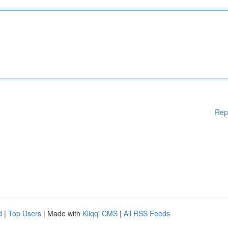
Rep
d
|
Top Users
| Made with
Kliqqi CMS
|
All RSS Feeds