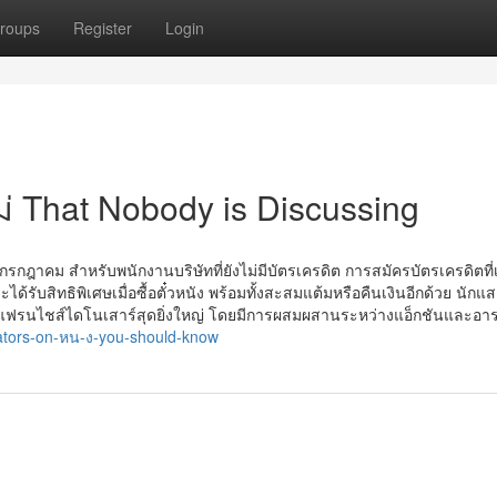
roups
Register
Login
ม่ That Nobody is Discussing
กฎาคม สำหรับพนักงานบริษัทที่ยังไม่มีบัตรเครดิต การสมัครบัตรเครดิตที
รับสิทธิพิเศษเมื่อซื้อตั๋วหนัง พร้อมทั้งสะสมแต้มหรือคืนเงินอีกด้วย นักแ
มาของแฟรนไชส์ไดโนเสาร์สุดยิ่งใหญ่ โดยมีการผสมผสานระหว่างแอ็กชันและอาร
icators-on-หน-ง-you-should-know