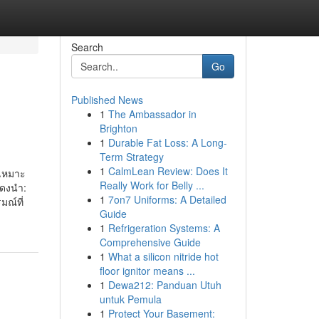
Search
Go
Published News
1
The Ambassador in
Brighton
1
Durable Fat Loss: A Long-
Term Strategy
1
CalmLean Review: Does It
่เหมาะ
Really Work for Belly ...
สดงนำ:
1
7on7 Uniforms: A Detailed
มณ์ที่
Guide
1
Refrigeration Systems: A
Comprehensive Guide
1
What a silicon nitride hot
floor ignitor means ...
1
Dewa212: Panduan Utuh
untuk Pemula
1
Protect Your Basement: