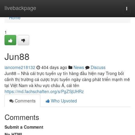
Home
livebackpage
Togg
navi
Home
1
Jun88
iancome218132
404 days ago
News
Discuss
Jun88 – Nhà cái trực tuyến uy tín hàng đầu hiện nay Trong bối
cảnh thị trường cá cược trực tuyến ngày càng phát triển mạnh mẽ
tại Việt Nam và khu vực châu Á, cái tên
https://md.fachschaften.org/s/PgZSjUHRz
Comments
Who Upvoted
Comments
Submit a Comment
No HTML