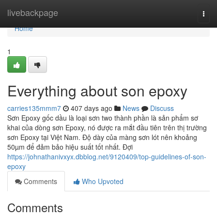
Home
livebackpage
Togg
navi
Home
1
Everything about son epoxy
carries135mmm7
407 days ago
News
Discuss
Sơn Epoxy gốc dầu là loại sơn two thành phần là sản phẩm sơ
khai của dòng sơn Epoxy, nó được ra mắt đầu tiên trên thị trường
sơn Epoxy tại Việt Nam. Độ dày của màng sơn lót nên khoảng
50µm để đảm bảo hiệu suất tốt nhất. Đợi
https://johnathanivxyx.dbblog.net/9120409/top-guidelines-of-son-
epoxy
Comments
Who Upvoted
Comments