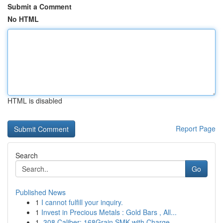
Submit a Comment
No HTML
HTML is disabled
Report Page
Search
Go
Published News
1
I cannot fulfill your inquiry.
1
Invest in Precious Metals : Gold Bars , All...
1
.308 Caliber: 168Grain SMK with Charge -...