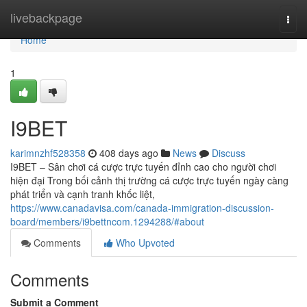
Home
livebackpage
Togg
navi
Home
1
I9BET
karimnzhf528358
408 days ago
News
Discuss
I9BET – Sân chơi cá cược trực tuyến đỉnh cao cho người chơi
hiện đại Trong bối cảnh thị trường cá cược trực tuyến ngày càng
phát triển và cạnh tranh khốc liệt,
https://www.canadavisa.com/canada-immigration-discussion-
board/members/i9bettncom.1294288/#about
Comments
Who Upvoted
Comments
Submit a Comment