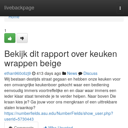
Home
livebackpage
Togg
navi
Home
1
Bekijk dit rapport over keuken
wrappen beige
ethan960c6zj9
413 days ago
News
Discuss
Wij bestaan destijds straat gegaan en hebben onze keuken voor
een omvangrijke keukenboer gekocht waar een bediening
eenvoudig immers voortreffelijke en en daar waar immers een
ieder klaar staat teneinde je te verder helpen. Naar boven Die
kraan kies je? Ga jouw voor ons mengkraan of een uittrekbare
stalen kraankop?
https://numberfields.asu.edu/NumberFields/show_user.php?
userid=5730443
Comments
Who Upvoted