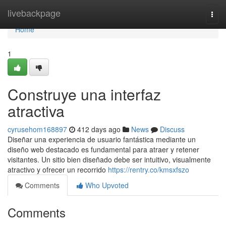
Home
livebackpage
Togg
navi
Home
1
Construye una interfaz
atractiva
cyrusehom168897
412 days ago
News
Discuss
Diseñar una experiencia de usuario fantástica mediante un
diseño web destacado es fundamental para atraer y retener
visitantes. Un sitio bien diseñado debe ser intuitivo, visualmente
atractivo y ofrecer un recorrido
https://rentry.co/kmsxfszo
Comments
Who Upvoted
Comments