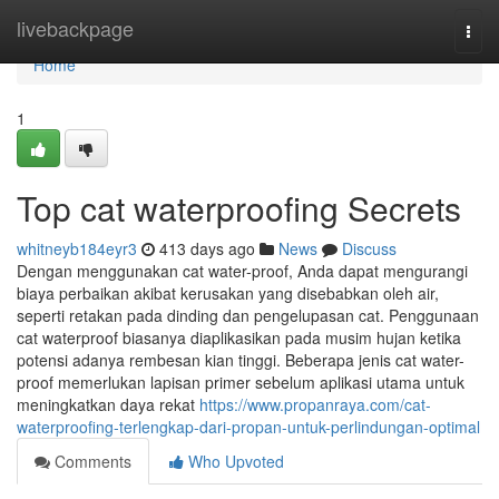
Home
livebackpage
Togg
navi
Home
1
Top cat waterproofing Secrets
whitneyb184eyr3
413 days ago
News
Discuss
Dengan menggunakan cat water-proof, Anda dapat mengurangi
biaya perbaikan akibat kerusakan yang disebabkan oleh air,
seperti retakan pada dinding dan pengelupasan cat. Penggunaan
cat waterproof biasanya diaplikasikan pada musim hujan ketika
potensi adanya rembesan kian tinggi. Beberapa jenis cat water-
proof memerlukan lapisan primer sebelum aplikasi utama untuk
meningkatkan daya rekat
https://www.propanraya.com/cat-
waterproofing-terlengkap-dari-propan-untuk-perlindungan-optimal
Comments
Who Upvoted