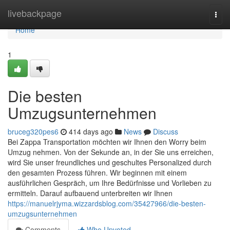
Home
livebackpage
Togg
navi
Home
1
Die besten
Umzugsunternehmen
bruceg320pes6
414 days ago
News
Discuss
Bei Zappa Transportation möchten wir Ihnen den Worry beim
Umzug nehmen. Von der Sekunde an, in der Sie uns erreichen,
wird Sie unser freundliches und geschultes Personalized durch
den gesamten Prozess führen. Wir beginnen mit einem
ausführlichen Gespräch, um Ihre Bedürfnisse und Vorlieben zu
ermitteln. Darauf aufbauend unterbreiten wir Ihnen
https://manuelrjyma.wizzardsblog.com/35427966/die-besten-
umzugsunternehmen
Comments
Who Upvoted