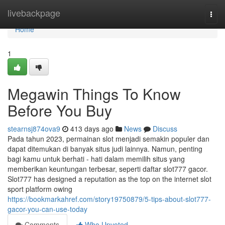
Home
livebackpage
Togg
navi
Home
1
Megawin Things To Know
Before You Buy
stearnsj874ova9
413 days ago
News
Discuss
Pada tahun 2023, permainan slot menjadi semakin populer dan
dapat ditemukan di banyak situs judi lainnya. Namun, penting
bagi kamu untuk berhati - hati dalam memilih situs yang
memberikan keuntungan terbesar, seperti daftar slot777 gacor.
Slot777 has designed a reputation as the top on the internet slot
sport platform owing
https://bookmarkahref.com/story19750879/5-tips-about-slot777-
gacor-you-can-use-today
Comments
Who Upvoted