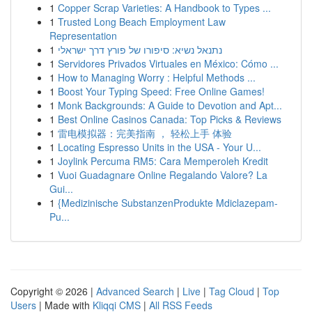
1
Copper Scrap Varieties: A Handbook to Types ...
1
Trusted Long Beach Employment Law
Representation
1
נתנאל נשיא: סיפורו של פורץ דרך ישראלי
1
Servidores Privados Virtuales en México: Cómo ...
1
How to Managing Worry : Helpful Methods ...
1
Boost Your Typing Speed: Free Online Games!
1
Monk Backgrounds: A Guide to Devotion and Apt...
1
Best Online Casinos Canada: Top Picks & Reviews
1
雷电模拟器：完美指南 ， 轻松上手 体验
1
Locating Espresso Units in the USA - Your U...
1
Joylink Percuma RM5: Cara Memperoleh Kredit
1
Vuoi Guadagnare Online Regalando Valore? La
Gui...
1
{Medizinische SubstanzenProdukte Mdiclazepam-
Pu...
Copyright © 2026 |
Advanced Search
|
Live
|
Tag Cloud
|
Top
Users
| Made with
Kliqqi CMS
|
All RSS Feeds