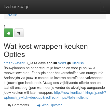
Home
livebackpage
Togg
navi
Home
1
Wat kost wrappen keuken
Opties
ethan274t4nr3
414 days ago
News
Discuss
Bouwplannen.be ondersteunt je bovendien voor je bouw- &
renovatiewerken. Enerzijds door het verschaffen van nuttige info.
Anderzijds via jouw in contact te leveren betreffende vakmannen
in jouw eigen landstreek. Vraag ons vrijblijvende offerte aan en
laat dit ons begrijpen wanneer je verder de afzuigkap aangaande
jouw keuken wilt laten wrappen.
http://new-kunitachi-kings.jp.net/?
wptouch_switch=desktop&redirect=https://foliemolie.nl/
Comments
Who Upvoted