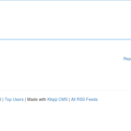
Rep
d
|
Top Users
| Made with
Kliqqi CMS
|
All RSS Feeds