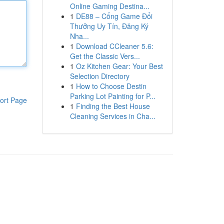
Online Gaming Destina...
1
DE88 – Cổng Game Đổi
Thưởng Uy Tín, Đăng Ký
Nha...
1
Download CCleaner 5.6:
Get the Classic Vers...
1
Oz Kitchen Gear: Your Best
Selection Directory
1
How to Choose Destin
Parking Lot Painting for P...
ort Page
1
Finding the Best House
Cleaning Services in Cha...