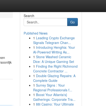
Search
Go
Published News
1
Leading Crypto Exchange
Signals Telegram Chan...
1
Introducing Henghia: Your
AI-Powered Writing As...
1
Stone Washed Ceramic
oken
Dice: A Unique Gaming Set
rsoonlijk
1
Finding the Right Richmond
Concrete Contractor ...
1
Double Glazing Repairs: A
Complete Guide
1
Surrey Signs : Your
Regional Professionals f...
1
Boost Your Atlanta's}
Gatherings: Corporate Tra...
1
88i Casino: Your Ultimate