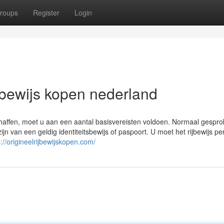
roups
Register
Login
jbewijs kopen nederland
haffen, moet u aan een aantal basisvereisten voldoen. Normaal gespr
ijn van een geldig identiteitsbewijs of paspoort. U moet het rijbewijs pe
s://origineelrijbewijskopen.com/