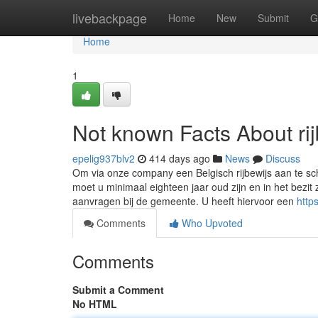
Home
livebackpage
Home
New
Submit
G
Home
1
Not known Facts About ri
epelig937blv2
414 days ago
News
Discuss
Om via onze company een Belgisch rijbewijs aan te sc
moet u minimaal eighteen jaar oud zijn en in het bezit z
aanvragen bij de gemeente. U heeft hiervoor een
http
Comments
Who Upvoted
Comments
Submit a Comment
No HTML