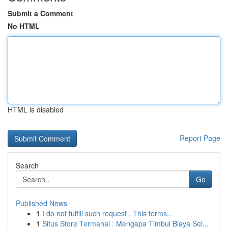
Submit a Comment
No HTML
HTML is disabled
Report Page
Search
Go
Published News
1
I do not fulfill such request . This terms...
1
Situs Store Termahal : Mengapa Timbul Biaya Sel...