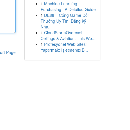
1
Machine Learning
Purchasing : A Detailed Guide
1
DE88 – Cổng Game Đổi
Thưởng Uy Tín, Đăng Ký
Nha...
1
CloudStormOvercast
Ceilings & Aviation: This We...
1
Profesyonel Web Sitesi
Yaptırmak: İşletmenizi B...
ort Page