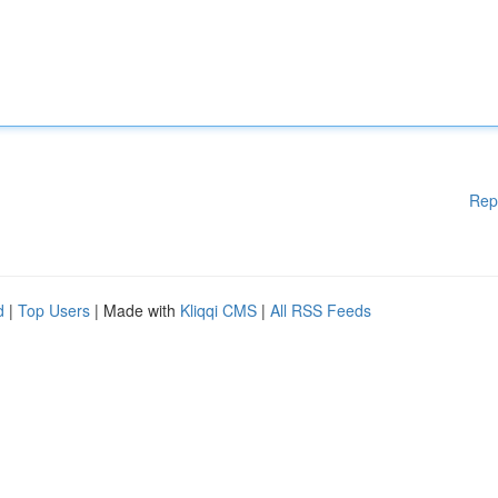
Rep
d
|
Top Users
| Made with
Kliqqi CMS
|
All RSS Feeds