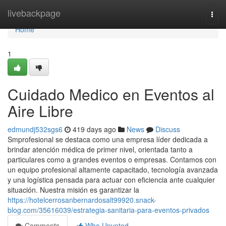
Home
livebackpage
Togg
navi
Home
1
Cuidado Medico en Eventos al
Aire Libre
edmundj532sgs6
419 days ago
News
Discuss
Smprofesional se destaca como una empresa líder dedicada a
brindar atención médica de primer nivel, orientada tanto a
particulares como a grandes eventos o empresas. Contamos con
un equipo profesional altamente capacitado, tecnología avanzada
y una logística pensada para actuar con eficiencia ante cualquier
situación. Nuestra misión es garantizar la
https://hotelcerrosanbernardosalt99920.snack-
blog.com/35616039/estrategia-sanitaria-para-eventos-privados
Comments
Who Upvoted