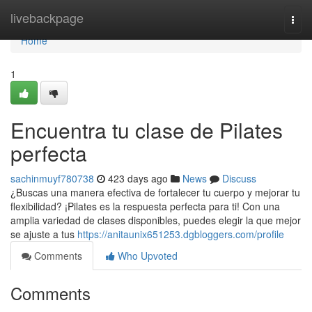
Home
livebackpage
Togg
navi
Home
1
Encuentra tu clase de Pilates
perfecta
sachinmuyf780738
423 days ago
News
Discuss
¿Buscas una manera efectiva de fortalecer tu cuerpo y mejorar tu
flexibilidad? ¡Pilates es la respuesta perfecta para ti! Con una
amplia variedad de clases disponibles, puedes elegir la que mejor
se ajuste a tus
https://anitaunix651253.dgbloggers.com/profile
Comments
Who Upvoted
Comments