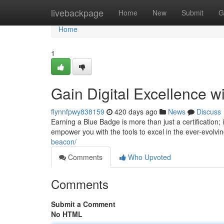
Home
livebackpage
Home
New
Submit
G
Home
1
Gain Digital Excellence 
flynnfpwy838159
420 days ago
News
Discuss
Earning a Blue Badge is more than just a certification; 
empower you with the tools to excel in the ever-evolvin
beacon/
Comments
Who Upvoted
Comments
Submit a Comment
No HTML