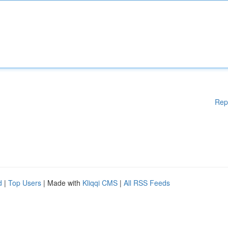
Rep
d
|
Top Users
| Made with
Kliqqi CMS
|
All RSS Feeds