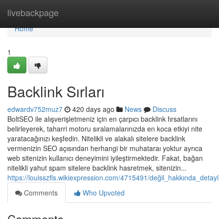
Home
livebackpage
Home
1
Backlink Sırları
edwardv752muz7
420 days ago
News
Discuss
BoltSEO ile alışverişletmeniz için en çarpıcı backlink fırsatlarını
belirleyerek, taharri motoru sıralamalarınızda en koca etkiyi nite
yaratacağınızı keşfedin. Nitelikli ve alakalı sitelere backlink
vermenizin SEO açısından herhangi bir muhataraı yoktur ayrıca
web sitenizin kullanıcı deneyimini iyileştirmektedir. Fakat, bağan
nitelikli yahut spam sitelere backlink hasretmek, sitenizin...
https://louisszfls.wikiexpression.com/4715491/değil_hakkında_detayl
Comments
Who Upvoted
Comments