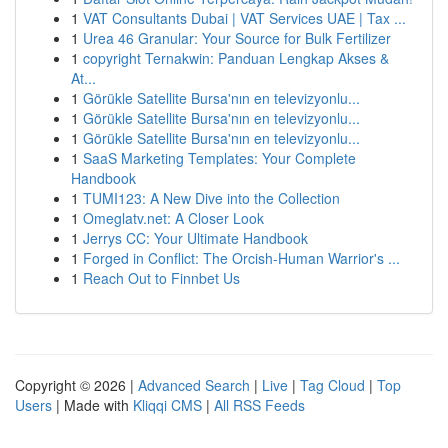
1
VAT Consultants Dubai | VAT Services UAE | Tax ...
1
Urea 46 Granular: Your Source for Bulk Fertilizer
1
copyright Ternakwin: Panduan Lengkap Akses &
At...
1
Görükle Satellite Bursa'nın en televizyonlu...
1
Görükle Satellite Bursa'nın en televizyonlu...
1
Görükle Satellite Bursa'nın en televizyonlu...
1
SaaS Marketing Templates: Your Complete
Handbook
1
TUMI123: A New Dive into the Collection
1
Omeglatv.net: A Closer Look
1
Jerrys CC: Your Ultimate Handbook
1
Forged in Conflict: The Orcish-Human Warrior's ...
1
Reach Out to Finnbet Us
Copyright © 2026 |
Advanced Search
|
Live
|
Tag Cloud
|
Top
Users
| Made with
Kliqqi CMS
|
All RSS Feeds