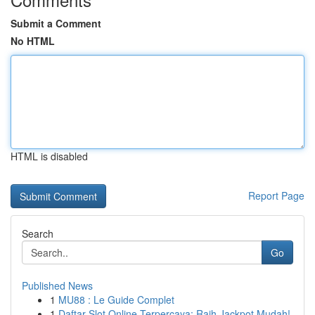
Submit a Comment
No HTML
HTML is disabled
Report Page
Search
Go
Published News
1
MU88 : Le Guide Complet
1
Daftar Slot Online Terpercaya: Raih Jackpot Mudah!