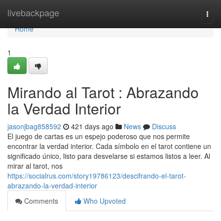
Home
livebackpage
Togg
navi
Home
1
Mirando al Tarot : Abrazando
la Verdad Interior
jasonjbag858592
421 days ago
News
Discuss
El juego de cartas es un espejo poderoso que nos permite
encontrar la verdad interior. Cada símbolo en el tarot contiene un
significado único, listo para desvelarse si estamos listos a leer. Al
mirar al tarot, nos
https://socialrus.com/story19786123/descifrando-el-tarot-
abrazando-la-verdad-interior
Comments
Who Upvoted