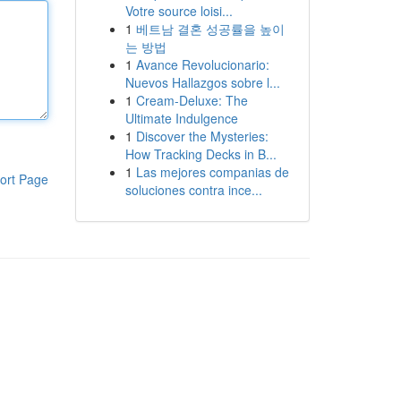
Votre source loisi...
1
베트남 결혼 성공률을 높이
는 방법
1
Avance Revolucionario:
Nuevos Hallazgos sobre l...
1
Cream-Deluxe: The
Ultimate Indulgence
1
Discover the Mysteries:
How Tracking Decks in B...
1
Las mejores companias de
ort Page
soluciones contra ince...