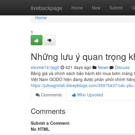
Home
livebackpage
Home
New
Submit
G
Home
1
Những lưu ý quan trọng
stevew741jqg0
421 days ago
News
Discuss
Bảng giá và chính sách bảo hành khi mua bơm màng 
Việt Nam GODO hiện đang được phân phối chính hãng tạ
https://juliusgmtah.bleepblogs.com/35975437/các-yế
Comments
Who Upvoted
Comments
Submit a Comment
No HTML