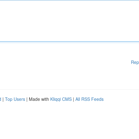
Rep
d
|
Top Users
| Made with
Kliqqi CMS
|
All RSS Feeds