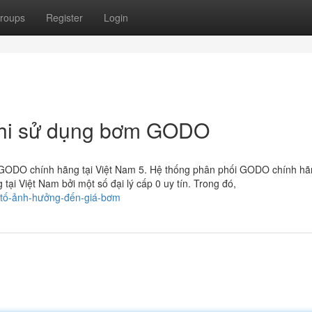
roups
Register
Login
 khi sử dụng bơm GODO
GODO chính hãng tại Việt Nam 5. Hệ thống phân phối GODO chính hãn
i Việt Nam bởi một số đại lý cấp 0 uy tín. Trong đó,
u-tố-ảnh-hưởng-đến-giá-bơm