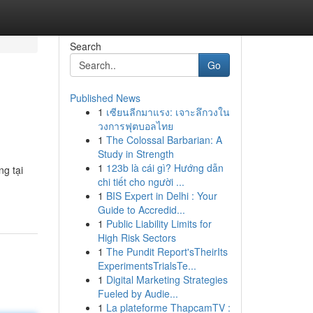
Search
Go
Published News
1
เซียนลีกมาแรง: เจาะลึกวงใน
วงการฟุตบอลไทย
1
The Colossal Barbarian: A
Study in Strength
1
123b là cái gì? Hướng dẫn
g tại
chi tiết cho người ...
1
BIS Expert in Delhi : Your
Guide to Accredid...
1
Public Liability Limits for
High Risk Sectors
1
The Pundit Report'sTheirIts
ExperimentsTrialsTe...
1
Digital Marketing Strategies
Fueled by Audie...
1
La plateforme ThapcamTV :