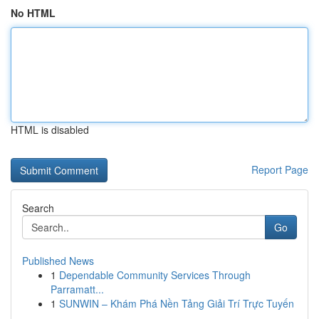
No HTML
HTML is disabled
Report Page
Search
Go
Published News
1
Dependable Community Services Through
Parramatt...
1
SUNWIN – Khám Phá Nền Tảng Giải Trí Trực Tuyến
...