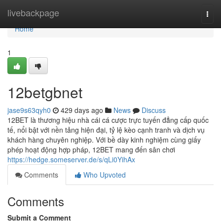
Home
livebackpage
Togg
navi
Home
1
12betgbnet
jase9s63qyh0
429 days ago
News
Discuss
12BET là thương hiệu nhà cái cá cược trực tuyến đẳng cấp quốc
tế, nổi bật với nền tảng hiện đại, tỷ lệ kèo cạnh tranh và dịch vụ
khách hàng chuyên nghiệp. Với bề dày kinh nghiệm cùng giấy
phép hoạt động hợp pháp, 12BET mang đến sân chơi
https://hedge.someserver.de/s/qLi0YihAx
Comments
Who Upvoted
Comments
Submit a Comment