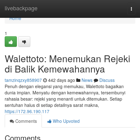
Home
livebackpage
Togg
navi
Home
1
Walettoto: Menemukan Rejeki
di Balik Kemewahannya
tamzinqzxy858907
442 days ago
News
Discuss
Penuh dengan elegansi yang memukau, Walettoto bagaikan
dunia impian. Menyatu dengan kemewahannya, tersembunyi
rahasia besar: rejeki yang menanti untuk ditemukan. Setiap
sentuhan halus di setiap detailnya sarat makna,
https://172.96.190.117
Comments
Who Upvoted
Comments