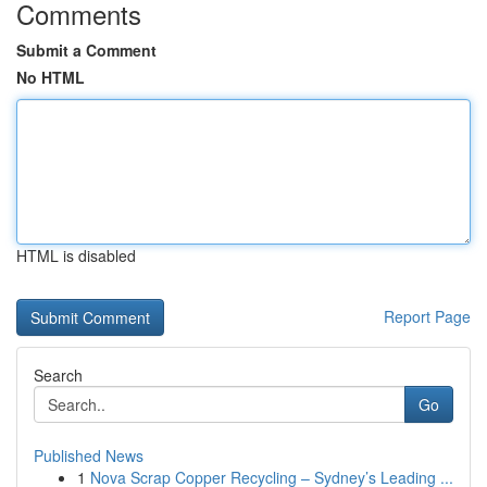
Comments
Submit a Comment
No HTML
HTML is disabled
Report Page
Search
Go
Published News
1
Nova Scrap Copper Recycling – Sydney’s Leading ...