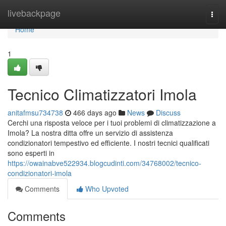
Home
livebackpage
Togg
navi
Home
1
Tecnico Climatizzatori Imola
anitafmsu734738
466 days ago
News
Discuss
Cerchi una risposta veloce per i tuoi problemi di climatizzazione a
Imola? La nostra ditta offre un servizio di assistenza
condizionatori tempestivo ed efficiente. I nostri tecnici qualificati
sono esperti in
https://owainabve522934.blogcudinti.com/34768002/tecnico-
condizionatori-imola
Comments
Who Upvoted
Comments