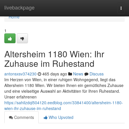
Home
livebackpage
Togg
navi
Home
1
Altersheim 1180 Wien: Ihr
Zuhause im Ruhestand
antonsxsv374230
465 days ago
News
Discuss
Im Herzen von Wien, in einer ruhigen Wohngegend, liegt das
Altersheim 1180 Wien. Wir bieten Ihnen ein gemütliches Zuhause
und eine vielseitige Auswahl an Aktivitäten für Ihren Ruhestand.
Unser erfahrenen
https://sahilzdql504120.eedblog.com/33841400/altersheim-1180-
wien-ihr-zuhause-im-ruhestand
Comments
Who Upvoted