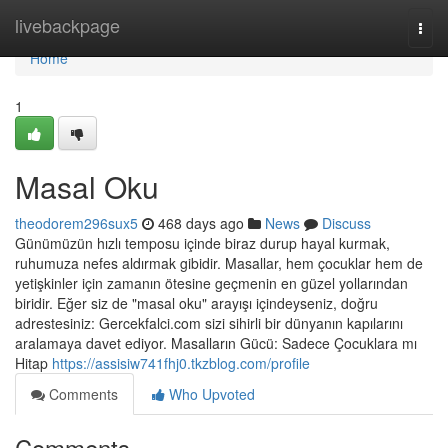
Home
livebackpage
Togg
navi
Home
1
Masal Oku
theodorem296sux5
468 days ago
News
Discuss
Günümüzün hızlı temposu içinde biraz durup hayal kurmak,
ruhumuza nefes aldırmak gibidir. Masallar, hem çocuklar hem de
yetişkinler için zamanın ötesine geçmenin en güzel yollarından
biridir. Eğer siz de "masal oku" arayışı içindeyseniz, doğru
adrestesiniz: Gercekfalci.com sizi sihirli bir dünyanın kapılarını
aralamaya davet ediyor. Masalların Gücü: Sadece Çocuklara mı
Hitap
https://assisiw741fhj0.tkzblog.com/profile
Comments
Who Upvoted
Comments