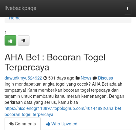
Home
livebackpage
Togg
navi
Home
1
AHA Bet : Bocoran Togel
Terpercaya
dawudkmyu524922
501 days ago
News
Discuss
Ingin mendapatkan angka togel yang cocok? AHA Bet adalah
tempatnya! Kami memberikan bocoran togel terpecaya dan
terjamin untuk membantu kamu meraih kemenangan. Dengan
perkiraan data yang serius, kamu bisa
https://nicolenogr113897.topbloghub.com/40144892/aha-bet-
bocoran-togel-terpercaya
Comments
Who Upvoted